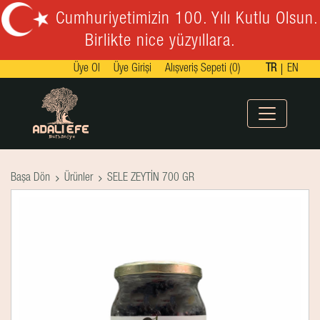
Cumhuriyetimizin 100. Yılı Kutlu Olsun.
Birlikte nice yüzyıllara.
Üye Ol
Üye Girişi
Alışveriş Sepeti (0)
TR
EN
Başa Dön
Ürünler
SELE ZEYTİN 700 GR