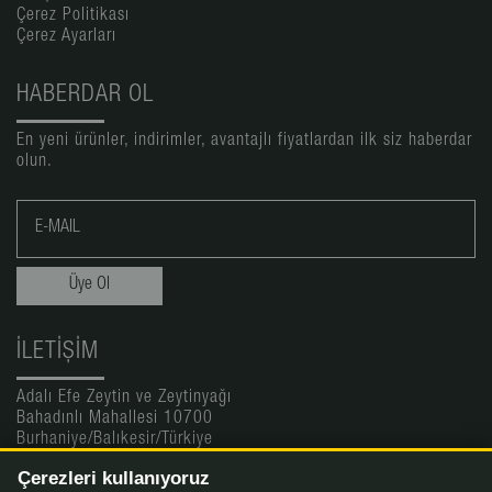
Çerez Politikası
Çerez Ayarları
HABERDAR OL
En yeni ürünler, indirimler, avantajlı fiyatlardan ilk siz haberdar
olun.
İLETIŞIM
Adalı Efe Zeytin ve Zeytinyağı
Bahadınlı Mahallesi 10700
Burhaniye/Balıkesir/Türkiye
Çerezleri kullanıyoruz
Online Satış: 0(532) 256 09 19