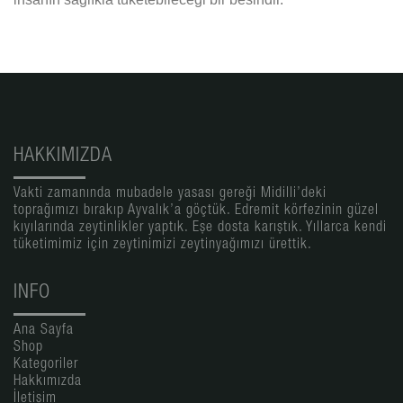
HAKKIMIZDA
Vakti zamanında mubadele yasası gereği Midilli’deki
toprağımızı bırakıp Ayvalık’a göçtük. Edremit körfezinin güzel
kıyılarında zeytinlikler yaptık. Eşe dosta karıştık. Yıllarca kendi
tüketimimiz için zeytinimizi zeytinyağımızı ürettik.
INFO
Ana Sayfa
Shop
Kategoriler
Hakkımızda
İletişim