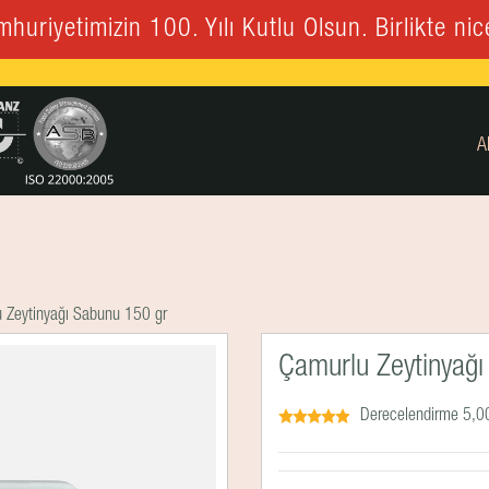
huriyetimizin 100. Yılı Kutlu Olsun. Birlikte nice
A
 Zeytinyağı Sabunu 150 gr
Çamurlu Zeytinyağı
Derecelendirme 5,00