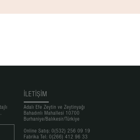
İLETIŞIM
ajlı
Adalı Efe Zeytin ve Zeytinyağı
.
Bahadınlı Mahallesi 10700
Burhaniye/Balıkesir/Türkiye
Online Satış: 0(532) 256 09 19
Fabrika Tel: 0(266) 412 96 33