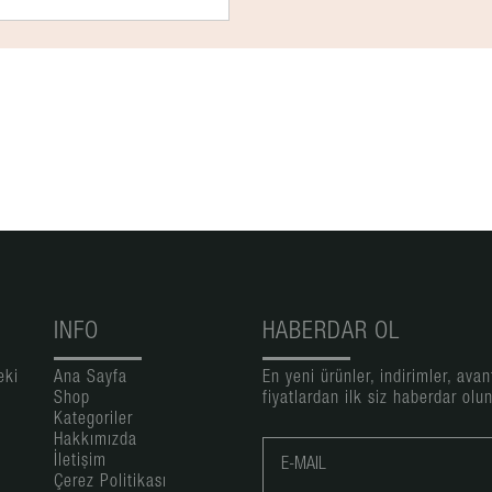
INFO
HABERDAR OL
eki
Ana Sayfa
En yeni ürünler, indirimler, avant
Shop
fiyatlardan ilk siz haberdar olun
e
Kategoriler
Hakkımızda
İletişim
Çerez Politikası